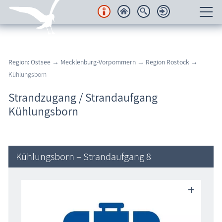
Unterkünfte
Region: Ostsee
→
Mecklenburg-Vorpommern
→
Region Rostock
→
Regionales
Kühlungsborn
Urlaubsorte
Strandzugang / Strandaufgang
Kühlungsborn
Karten
Freizeit
Kühlungsborn – Strandaufgang 8
Wissenswertes
Veranstaltungen
Blog