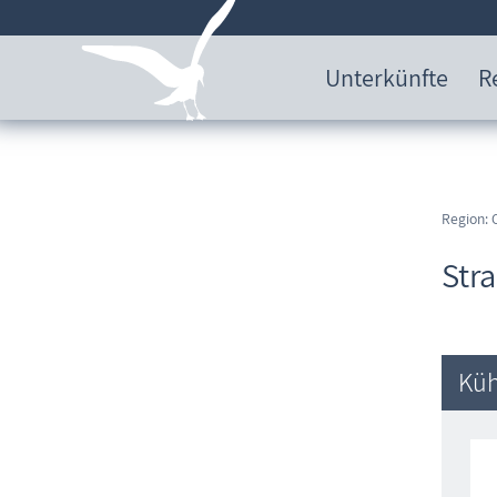
Unterkünfte
R
Region: 
Str
Küh