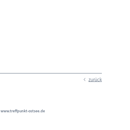
zurück
n
www.treffpunkt-ostsee.de