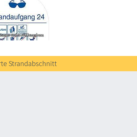
rte Strandabschnitt