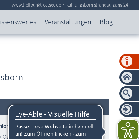
www.treffpunkt-ostsee.de
kühlungsborn strandaufgang 24
issenswertes
Veranstaltungen
Blog
gsborn
Informationen zum Strandbereich
Ostsee