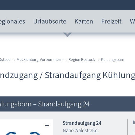
egionales
Urlaubsorte
Karten
Freizeit
W
Ostsee
→
Mecklenburg-Vorpommern
→
Region Rostock
→ Kühlungsborn
andzugang / Strandaufgang Kühlun
lungsborn – Strandaufgang 24
Strandaufgang 24
Nähe Waldstraße