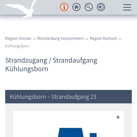
Unterkünfte
Region: Ostsee
→
Mecklenburg-Vorpommern
→
Region Rostock
→
Regionales
Kühlungsborn
Urlaubsorte
Strandzugang / Strandaufgang
Kühlungsborn
Karten
Freizeit
Kühlungsborn – Strandaufgang 23
Wissenswertes
Veranstaltungen
Blog