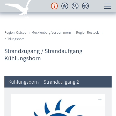
Unterkünfte
Region: Ostsee
→
Mecklenburg-Vorpommern
→
Region Rostock
→
Regionales
Kühlungsborn
Urlaubsorte
Strandzugang / Strandaufgang
Kühlungsborn
Karten
Freizeit
Kühlungsborn – Strandaufgang 2
Wissenswertes
Veranstaltungen
Blog