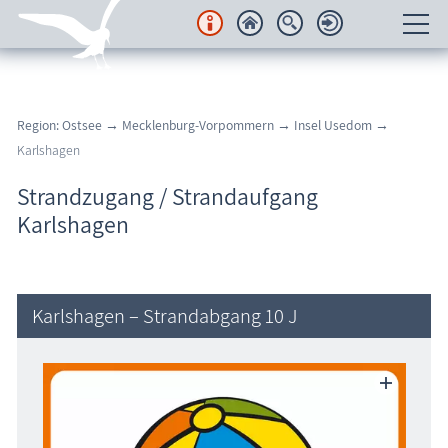
Unterkünfte
Region: Ostsee
→
Mecklenburg-Vorpommern
→
Insel Usedom
→
Regionales
Karlshagen
Urlaubsorte
Strandzugang / Strandaufgang
Karlshagen
Karten
Freizeit
Karlshagen – Strandabgang 10 J
Wissenswertes
Veranstaltungen
Blog