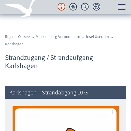
Unterkünfte
Region: Ostsee
→
Mecklenburg-Vorpommern
→
Insel Usedom
→
Regionales
Karlshagen
Urlaubsorte
Strandzugang / Strandaufgang
Karlshagen
Karten
Freizeit
Karlshagen – Strandabgang 10 G
Wissenswertes
Veranstaltungen
Blog