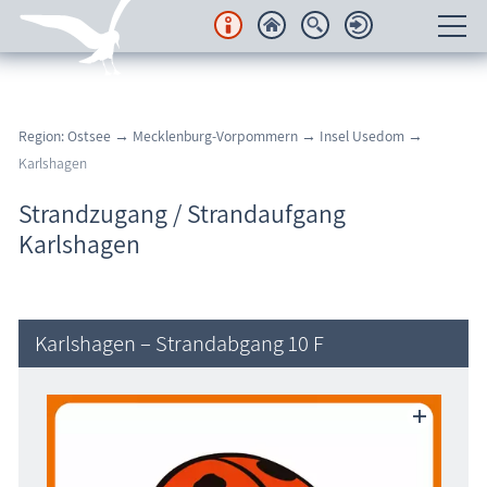
Unterkünfte
Region: Ostsee
→
Mecklenburg-Vorpommern
→
Insel Usedom
→
Regionales
Karlshagen
Urlaubsorte
Strandzugang / Strandaufgang
Karlshagen
Karten
Freizeit
Karlshagen – Strandabgang 10 F
Wissenswertes
Veranstaltungen
Blog