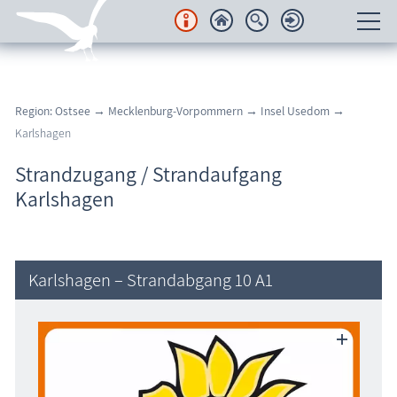
Unterkünfte
Region: Ostsee
→
Mecklenburg-Vorpommern
→
Insel Usedom
→
Regionales
Karlshagen
Urlaubsorte
Strandzugang / Strandaufgang
Karlshagen
Karten
Freizeit
Karlshagen – Strandabgang 10 A1
Wissenswertes
Veranstaltungen
Blog