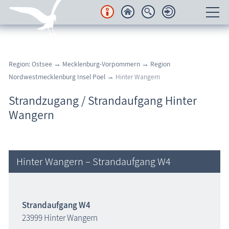
Unterkünfte
Region: Ostsee
→
Mecklenburg-Vorpommern
→
Region
Regionales
Nordwestmecklenburg Insel Poel
→ Hinter Wangern
Urlaubsorte
Strandzugang / Strandaufgang Hinter
Wangern
Karten
Freizeit
Hinter Wangern – Strandaufgang W4
Wissenswertes
Veranstaltungen
Strandaufgang W4
23999 Hinter Wangern
Blog