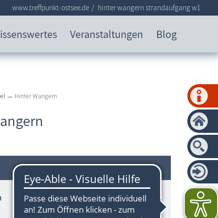
www.treffpunkt-ostsee.de
hinter wangern strandaufgang w1
issenswertes
Veranstaltungen
Blog
el
→ Hinter Wangern
Wangern
h