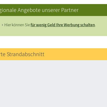
gionale Angebote unserer Partner
Hier können Sie
für wenig Geld Ihre Werbung schalten
.
rte Strandabschnitt