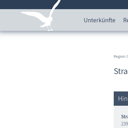
Unterkünfte
R
Region: 
Str
Hin
St
239