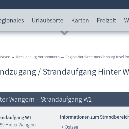
egionales
Urlaubsorte
Karten
Freizeit
W
Ostsee
→
Mecklenburg-Vorpommern
→
Region Nordwestmecklenburg Insel Po
andzugang / Strandaufgang Hinter 
ter Wangern – Strandaufgang W1
Informationen zum Strandbereic
randaufgang W1
99 Hinter Wangern
Ostsee