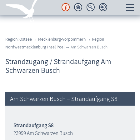
Unterkünfte
Region: Ostsee
→
Mecklenburg-Vorpommern
→
Region
Regionales
Nordwestmecklenburg Insel Poel
→ Am Schwarzen Busch
Urlaubsorte
Strandzugang / Strandaufgang Am
Schwarzen Busch
Karten
Freizeit
Am Schwarzen Busch – Strandaufgang S8
Wissenswertes
Veranstaltungen
Strandaufgang S8
23999 Am Schwarzen Busch
Blog