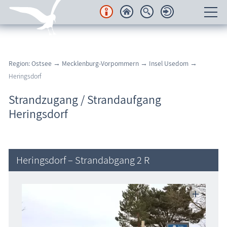
Unterkünfte
Region: Ostsee
→
Mecklenburg-Vorpommern
→
Insel Usedom
→
Regionales
Heringsdorf
Urlaubsorte
Strandzugang / Strandaufgang
Heringsdorf
Karten
Freizeit
Heringsdorf – Strandabgang 2 R
Wissenswertes
Veranstaltungen
Blog