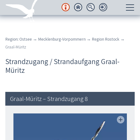
Unterkünfte
Region: Ostsee
→
Mecklenburg-Vorpommern
→
Region Rostock
→
Regionales
Graal-Müritz
Urlaubsorte
Strandzugang / Strandaufgang Graal-
Müritz
Karten
Freizeit
Graal-Müritz – Strandzugang 8
Wissenswertes
Veranstaltungen
Blog