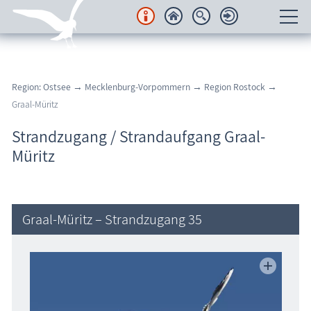
Unterkünfte
Region: Ostsee
→
Mecklenburg-Vorpommern
→
Region Rostock
→
Regionales
Graal-Müritz
Urlaubsorte
Strandzugang / Strandaufgang Graal-
Müritz
Karten
Freizeit
Graal-Müritz – Strandzugang 35
Wissenswertes
Veranstaltungen
Blog