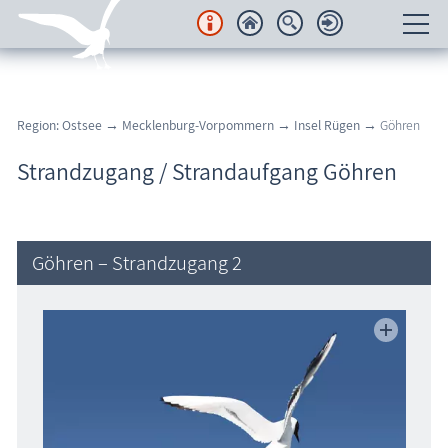
Unterkünfte
Region: Ostsee
→
Mecklenburg-Vorpommern
→
Insel Rügen
→ Göhren
Regionales
Strandzugang / Strandaufgang Göhren
Urlaubsorte
Karten
Göhren – Strandzugang 2
Freizeit
Wissenswertes
Veranstaltungen
Blog