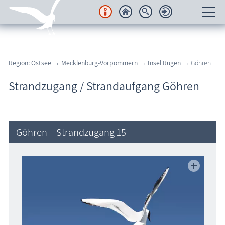
Unterkünfte
Region: Ostsee
→
Mecklenburg-Vorpommern
→
Insel Rügen
→ Göhren
Regionales
Strandzugang / Strandaufgang Göhren
Urlaubsorte
Karten
Göhren – Strandzugang 15
Freizeit
Wissenswertes
Veranstaltungen
Blog