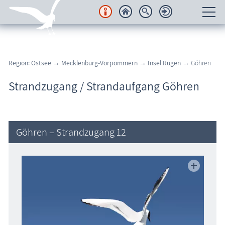
Unterkünfte
Region: Ostsee
→
Mecklenburg-Vorpommern
→
Insel Rügen
→ Göhren
Regionales
Strandzugang / Strandaufgang Göhren
Urlaubsorte
Karten
Göhren – Strandzugang 12
Freizeit
Wissenswertes
Veranstaltungen
Blog