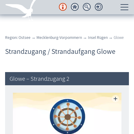
Unterkünfte
Region: Ostsee
→
Mecklenburg-Vorpommern
→
Insel Rügen
→ Glowe
Regionales
Strandzugang / Strandaufgang Glowe
Urlaubsorte
Karten
Glowe – Strandzugang 2
Freizeit
Wissenswertes
Veranstaltungen
Blog