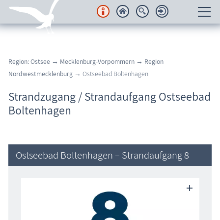
Unterkünfte
Region: Ostsee
→
Mecklenburg-Vorpommern
→
Region
Regionales
Nordwestmecklenburg
→ Ostseebad Boltenhagen
Urlaubsorte
Strandzugang / Strandaufgang Ostseebad
Boltenhagen
Karten
Freizeit
Ostseebad Boltenhagen – Strandaufgang 8
Wissenswertes
Veranstaltungen
Blog