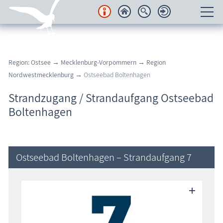
Unterkünfte
Region: Ostsee
→
Mecklenburg-Vorpommern
→
Region
Regionales
Nordwestmecklenburg
→ Ostseebad Boltenhagen
Urlaubsorte
Strandzugang / Strandaufgang Ostseebad
Boltenhagen
Karten
Freizeit
Ostseebad Boltenhagen – Strandaufgang 7
Wissenswertes
Veranstaltungen
Blog