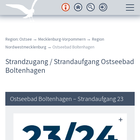
Unterkünfte
Region: Ostsee
→
Mecklenburg-Vorpommern
→
Region
Regionales
Nordwestmecklenburg
→ Ostseebad Boltenhagen
Urlaubsorte
Strandzugang / Strandaufgang Ostseebad
Boltenhagen
Karten
Freizeit
Ostseebad Boltenhagen – Strandaufgang 23
Wissenswertes
Veranstaltungen
Blog