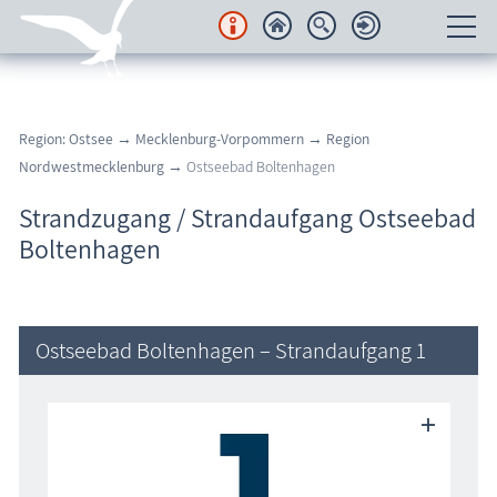
Unterkünfte
Region: Ostsee
→
Mecklenburg-Vorpommern
→
Region
Regionales
Nordwestmecklenburg
→ Ostseebad Boltenhagen
Urlaubsorte
Strandzugang / Strandaufgang Ostseebad
Boltenhagen
Karten
Freizeit
Ostseebad Boltenhagen – Strandaufgang 1
Wissenswertes
Veranstaltungen
Blog