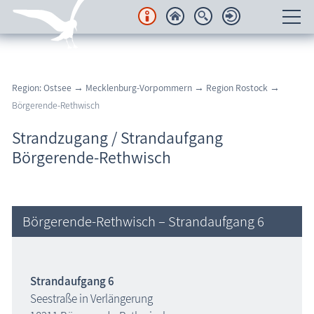
Unterkünfte
Region: Ostsee
→
Mecklenburg-Vorpommern
→
Region Rostock
→
Regionales
Börgerende-Rethwisch
Urlaubsorte
Strandzugang / Strandaufgang
Börgerende-Rethwisch
Karten
Freizeit
Börgerende-Rethwisch – Strandaufgang 6
Wissenswertes
Veranstaltungen
Strandaufgang 6
Seestraße in Verlängerung
Blog