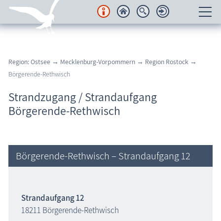
Unterkünfte
Region: Ostsee
→
Mecklenburg-Vorpommern
→
Region Rostock
→
Regionales
Börgerende-Rethwisch
Urlaubsorte
Strandzugang / Strandaufgang
Börgerende-Rethwisch
Karten
Freizeit
Börgerende-Rethwisch – Strandaufgang 12
Wissenswertes
Veranstaltungen
Strandaufgang 12
18211 Börgerende-Rethwisch
Blog