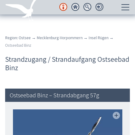
Unterkünfte
Region: Ostsee
→
Mecklenburg-Vorpommern
→
Insel Rügen
→
Regionales
Ostseebad Binz
Urlaubsorte
Strandzugang / Strandaufgang Ostseebad
Binz
Karten
Freizeit
Ostseebad Binz – Strandabgang 57g
Wissenswertes
Veranstaltungen
Blog