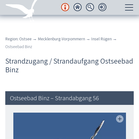
Unterkünfte
Region: Ostsee
→
Mecklenburg-Vorpommern
→
Insel Rügen
→
Regionales
Ostseebad Binz
Urlaubsorte
Strandzugang / Strandaufgang Ostseebad
Binz
Karten
Freizeit
Ostseebad Binz – Strandabgang 56
Wissenswertes
Veranstaltungen
Blog