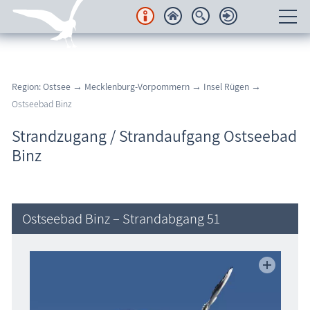
Unterkünfte
Region: Ostsee
→
Mecklenburg-Vorpommern
→
Insel Rügen
→
Regionales
Ostseebad Binz
Urlaubsorte
Strandzugang / Strandaufgang Ostseebad
Binz
Karten
Freizeit
Ostseebad Binz – Strandabgang 51
Wissenswertes
Veranstaltungen
Blog