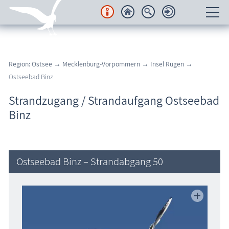
Unterkünfte
Region: Ostsee
→
Mecklenburg-Vorpommern
→
Insel Rügen
→
Regionales
Ostseebad Binz
Urlaubsorte
Strandzugang / Strandaufgang Ostseebad
Binz
Karten
Freizeit
Ostseebad Binz – Strandabgang 50
Wissenswertes
Veranstaltungen
Blog