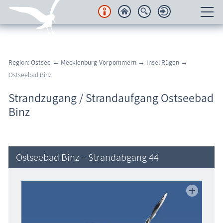
Unterkünfte
Region: Ostsee
→
Mecklenburg-Vorpommern
→
Insel Rügen
→
Regionales
Ostseebad Binz
Urlaubsorte
Strandzugang / Strandaufgang Ostseebad
Binz
Karten
Freizeit
Ostseebad Binz – Strandabgang 44
Wissenswertes
Veranstaltungen
Blog