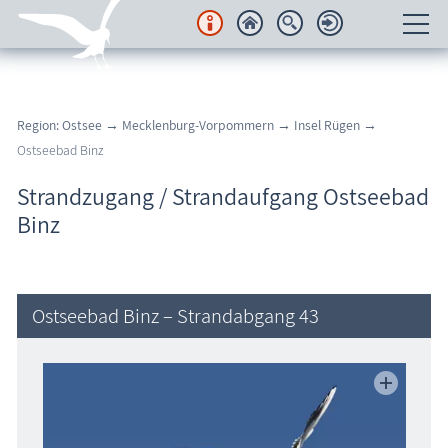
Unterkünfte
Region: Ostsee
→
Mecklenburg-Vorpommern
→
Insel Rügen
→
Regionales
Ostseebad Binz
Urlaubsorte
Strandzugang / Strandaufgang Ostseebad
Binz
Karten
Freizeit
Ostseebad Binz – Strandabgang 43
Wissenswertes
Veranstaltungen
Blog