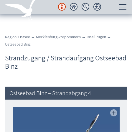
Unterkünfte
Region: Ostsee
→
Mecklenburg-Vorpommern
→
Insel Rügen
→
Regionales
Ostseebad Binz
Urlaubsorte
Strandzugang / Strandaufgang Ostseebad
Binz
Karten
Freizeit
Ostseebad Binz – Strandabgang 4
Wissenswertes
Veranstaltungen
Blog