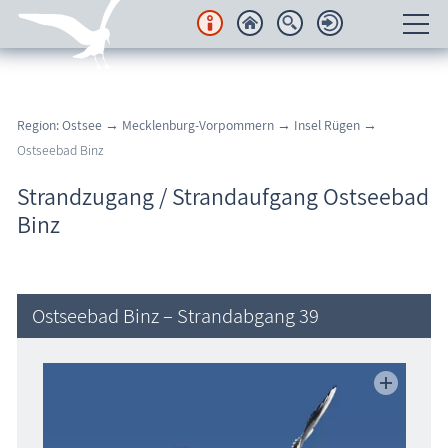
Unterkünfte
Region: Ostsee
→
Mecklenburg-Vorpommern
→
Insel Rügen
→
Regionales
Ostseebad Binz
Urlaubsorte
Strandzugang / Strandaufgang Ostseebad
Binz
Karten
Freizeit
Ostseebad Binz – Strandabgang 39
Wissenswertes
Veranstaltungen
Blog