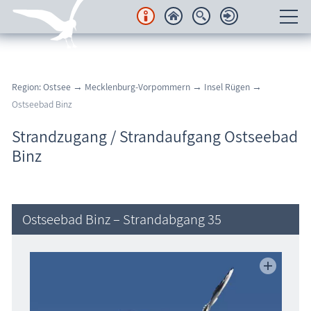
Unterkünfte
Region: Ostsee
→
Mecklenburg-Vorpommern
→
Insel Rügen
→
Regionales
Ostseebad Binz
Urlaubsorte
Strandzugang / Strandaufgang Ostseebad
Binz
Karten
Freizeit
Ostseebad Binz – Strandabgang 35
Wissenswertes
Veranstaltungen
Blog