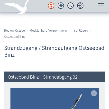
Unterkünfte
Region: Ostsee
→
Mecklenburg-Vorpommern
→
Insel Rügen
→
Regionales
Ostseebad Binz
Urlaubsorte
Strandzugang / Strandaufgang Ostseebad
Binz
Karten
Freizeit
Ostseebad Binz – Strandabgang 32
Wissenswertes
Veranstaltungen
Blog