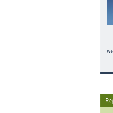
Wei
Re