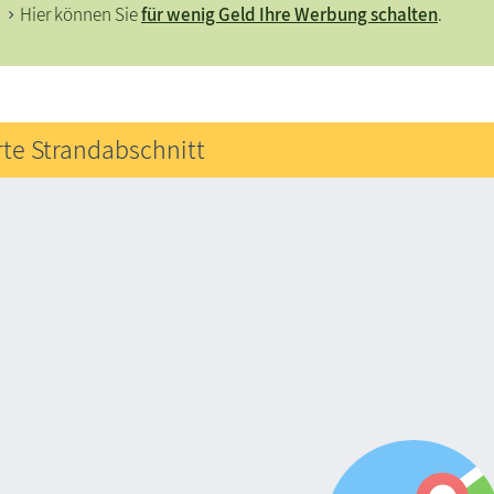
Hier können Sie
für wenig Geld Ihre Werbung schalten
.
rte Strandabschnitt