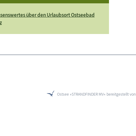
senswertes über den Urlaubsort Ostseebad
z
Ostsee »STRANDFINDER MV« bereitgestellt vo