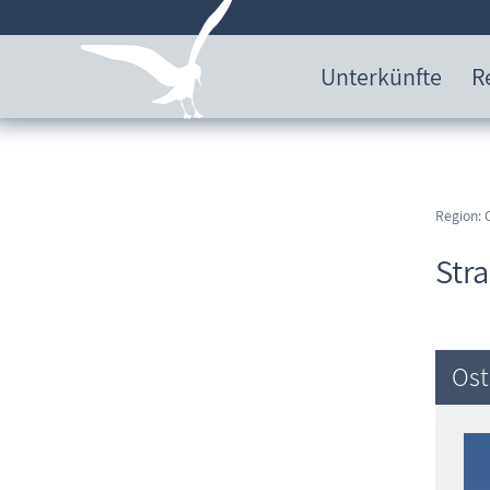
Unterkünfte
R
Region: 
Str
Ost