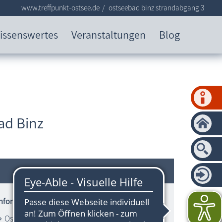
www.treffpunkt-ostsee.de
ostseebad binz strandabgang 3
issenswertes
Veranstaltungen
Blog
ad Binz
Informationen zum Strandbereich
Ostsee