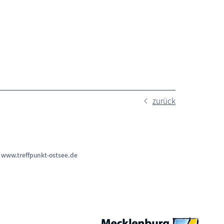
zurück
n
www.treffpunkt-ostsee.de