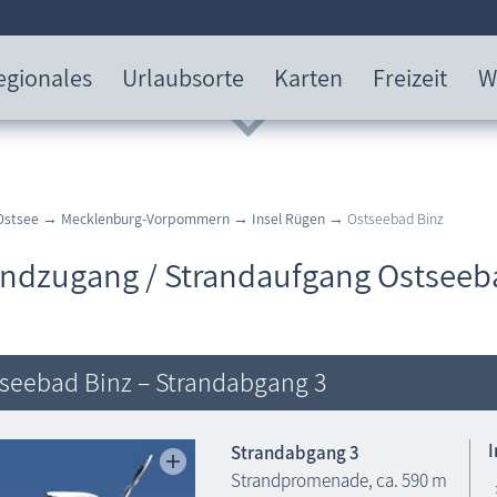
egionales
Urlaubsorte
Karten
Freizeit
W
Ostsee
→
Mecklenburg-Vorpommern
→
Insel Rügen
→ Ostseebad Binz
andzugang / Strandaufgang Ostseeb
seebad Binz – Strandabgang 3
Strandabgang 3
Strandpromenade, ca. 590 m