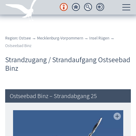
Unterkünfte
Region: Ostsee
→
Mecklenburg-Vorpommern
→
Insel Rügen
→
Regionales
Ostseebad Binz
Urlaubsorte
Strandzugang / Strandaufgang Ostseebad
Binz
Karten
Freizeit
Ostseebad Binz – Strandabgang 25
Wissenswertes
Veranstaltungen
Blog