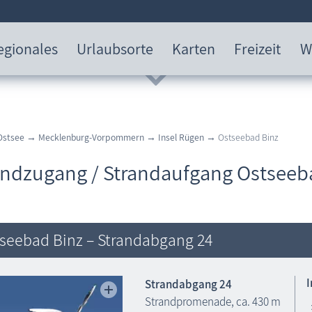
egionales
Urlaubsorte
Karten
Freizeit
W
Ostsee
→
Mecklenburg-Vorpommern
→
Insel Rügen
→ Ostseebad Binz
andzugang / Strandaufgang Ostseeb
seebad Binz – Strandabgang 24
Strandabgang 24
Strandpromenade, ca. 430 m