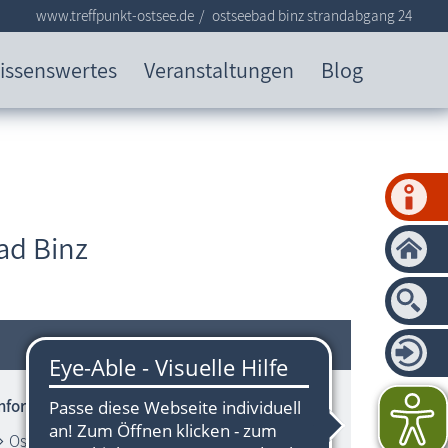
www.treffpunkt-ostsee.de
ostseebad binz strandabgang 24
issenswertes
Veranstaltungen
Blog
ad Binz
Informationen zum Strandbereich
Ostsee