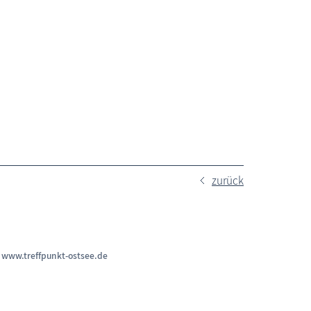
zurück
n
www.treffpunkt-ostsee.de