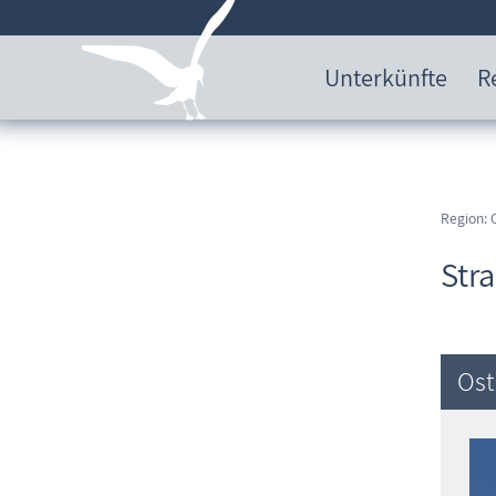
Unterkünfte
R
Region: 
Str
Ost