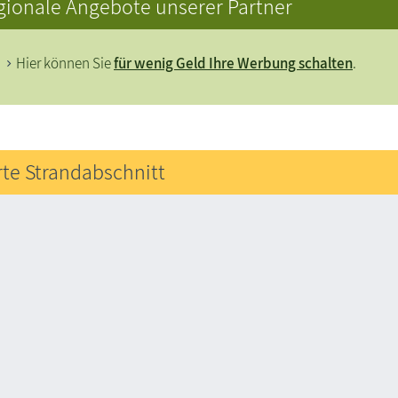
gionale Angebote unserer Partner
Hier können Sie
für wenig Geld Ihre Werbung schalten
.
rte Strandabschnitt