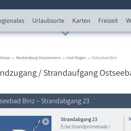
egionales
Urlaubsorte
Karten
Freizeit
W
Ostsee
→
Mecklenburg-Vorpommern
→
Insel Rügen
→ Ostseebad Binz
andzugang / Strandaufgang Ostseeb
seebad Binz – Strandabgang 23
Strandabgang 23
Ecke Strandpromenade /