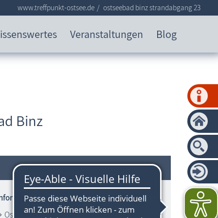
www.treffpunkt-ostsee.de
ostseebad binz strandabgang 23
issenswertes
Veranstaltungen
Blog
ad Binz
Informationen zum Strandbereich
Ostsee