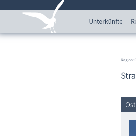
Unterkünfte
R
Region: 
Str
Ost