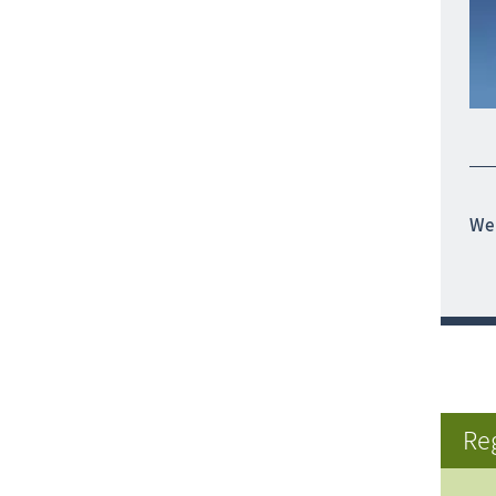
Wei
Re