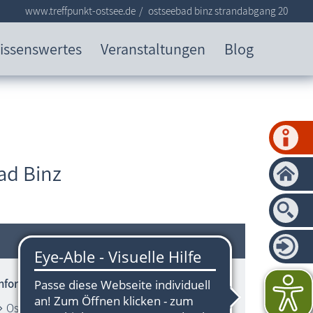
www.treffpunkt-ostsee.de
ostseebad binz strandabgang 20
issenswertes
Veranstaltungen
Blog
ad Binz
Informationen zum Strandbereich
Ostsee