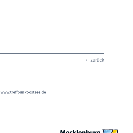
zurück
n
www.treffpunkt-ostsee.de