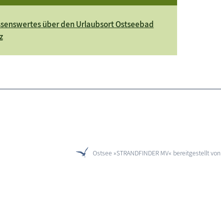
senswertes über den Urlaubsort Ostseebad
z
Ostsee »STRANDFINDER MV« bereitgestellt vo