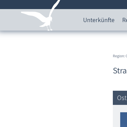
Unterkünfte
R
Region: 
Str
Ost