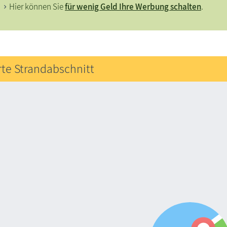
Hier können Sie
für wenig Geld Ihre Werbung schalten
.
rte Strandabschnitt