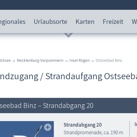
egionales
Urlaubsorte
Karten
Freizeit
W
Ostsee
→
Mecklenburg-Vorpommern
→
Insel Rügen
→ Ostseebad Binz
andzugang / Strandaufgang Ostseeb
seebad Binz – Strandabgang 20
Strandabgang 20
Strandpromenade, ca. 190 m