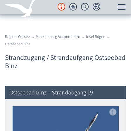
Unterkünfte
Region: Ostsee
→
Mecklenburg-Vorpommern
→
Insel Rügen
→
Regionales
Ostseebad Binz
Urlaubsorte
Strandzugang / Strandaufgang Ostseebad
Binz
Karten
Freizeit
Ostseebad Binz – Strandabgang 19
Wissenswertes
Veranstaltungen
Blog