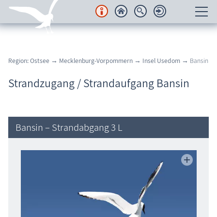
Unterkünfte
Region: Ostsee
→
Mecklenburg-Vorpommern
→
Insel Usedom
→ Bansin
Regionales
Strandzugang / Strandaufgang Bansin
Urlaubsorte
Karten
Bansin – Strandabgang 3 L
Freizeit
Wissenswertes
Veranstaltungen
Blog