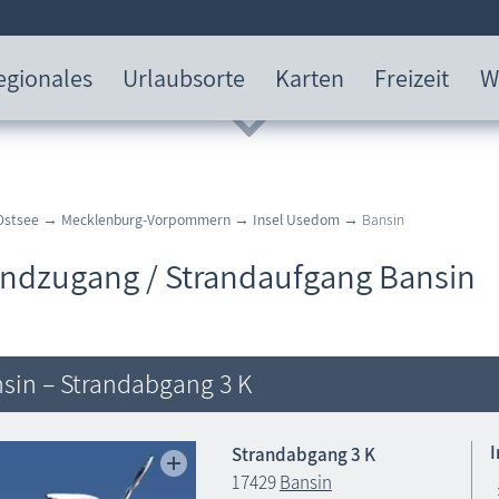
egionales
Urlaubsorte
Karten
Freizeit
W
Ostsee
→
Mecklenburg-Vorpommern
→
Insel Usedom
→ Bansin
andzugang / Strandaufgang Bansin
sin – Strandabgang 3 K
Strandabgang 3 K
17429
Bansin