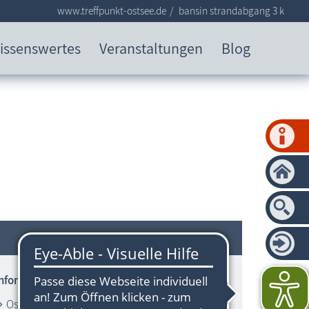
www.treffpunkt-ostsee.de
bansin strandabgang 3 k
issenswertes
Veranstaltungen
Blog
Informationen zum Strandbereich
Ostsee