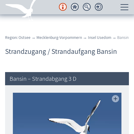
Unterkünfte
Region: Ostsee
→
Mecklenburg-Vorpommern
→
Insel Usedom
→ Bansin
Regionales
Strandzugang / Strandaufgang Bansin
Urlaubsorte
Karten
Bansin – Strandabgang 3 D
Freizeit
Wissenswertes
Veranstaltungen
Blog