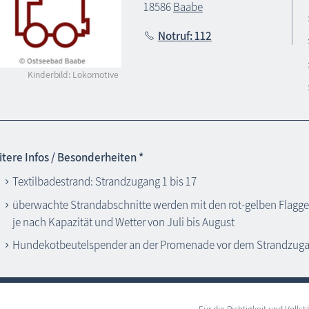
18586
Baabe
Notruf: 112
Kinderbild: Lokomotive
tere Infos / Besonderheiten *
Textilbadestrand: Strandzugang 1 bis 17
überwachte Strandabschnitte werden mit den rot-gelben Flagge
je nach Kapazität und Wetter von Juli bis August
Hundekotbeutelspender an der Promenade vor dem Strandzug
Für die Richtigkeit und Vol