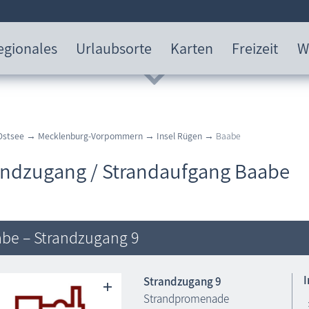
egionales
Urlaubsorte
Karten
Freizeit
W
Ostsee
→
Mecklenburg-Vorpommern
→
Insel Rügen
→ Baabe
andzugang / Strandaufgang Baabe
be – Strandzugang 9
Strandzugang 9
Strandpromenade