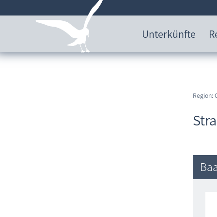
Unterkünfte
R
Region: 
Str
Baa