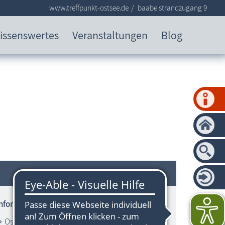
www.treffpunkt-ostsee.de
baabe strandzugang 9
issenswertes
Veranstaltungen
Blog
Informationen zum Strandbereich
Ostsee