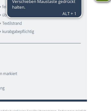
feinsandiger Strand
überwachter Strand *
Textilstrand
kurabgabepflichtig
n markiert
ang
lständigkeit wird keine Gewähr übernommen, Änderungen möglich.