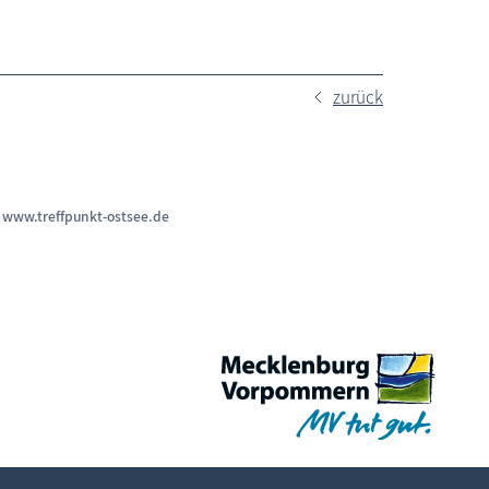
zurück
n
www.treffpunkt-ostsee.de