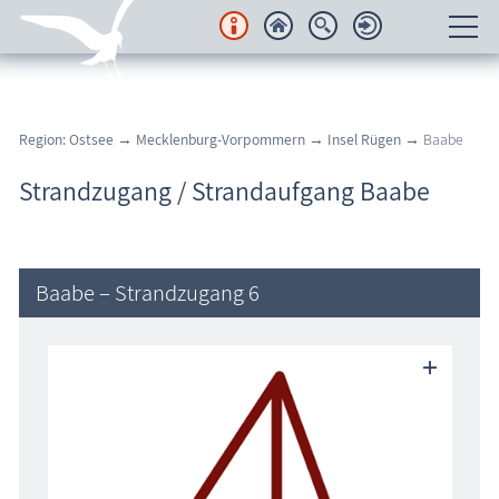
Unterkünfte
Region: Ostsee
→
Mecklenburg-Vorpommern
→
Insel Rügen
→ Baabe
Regionales
Strandzugang / Strandaufgang Baabe
Urlaubsorte
Karten
Baabe – Strandzugang 6
Freizeit
Wissenswertes
Veranstaltungen
Blog