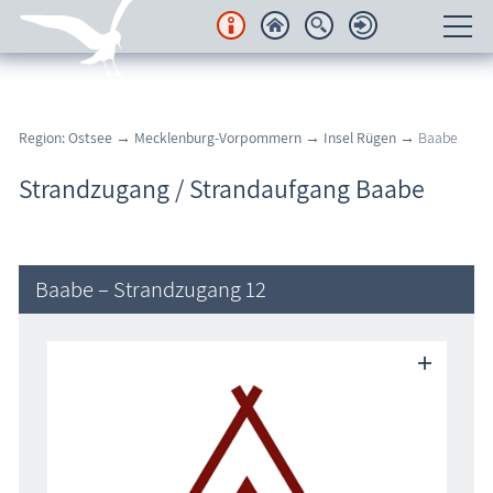
Unterkünfte
Region: Ostsee
→
Mecklenburg-Vorpommern
→
Insel Rügen
→ Baabe
Regionales
Strandzugang / Strandaufgang Baabe
Urlaubsorte
Karten
Baabe – Strandzugang 12
Freizeit
Wissenswertes
Veranstaltungen
Blog