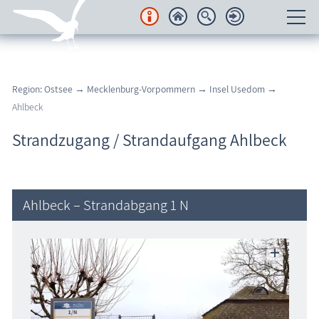
Unterkünfte
Region: Ostsee
→
Mecklenburg-Vorpommern
→
Insel Usedom
→
Regionales
Ahlbeck
Urlaubsorte
Strandzugang / Strandaufgang Ahlbeck
Karten
Freizeit
Ahlbeck – Strandabgang 1 N
Wissenswertes
Veranstaltungen
Blog