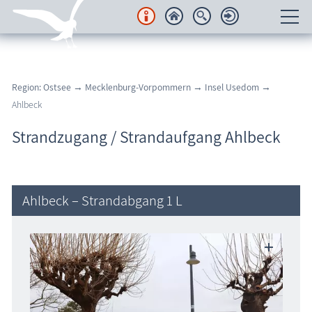
Unterkünfte
Region: Ostsee
→
Mecklenburg-Vorpommern
→
Insel Usedom
→
Regionales
Ahlbeck
Urlaubsorte
Strandzugang / Strandaufgang Ahlbeck
Karten
Freizeit
Ahlbeck – Strandabgang 1 L
Wissenswertes
Veranstaltungen
Blog