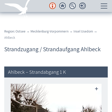
Unterkünfte
Region: Ostsee
→
Mecklenburg-Vorpommern
→
Insel Usedom
→
Regionales
Ahlbeck
Urlaubsorte
Strandzugang / Strandaufgang Ahlbeck
Karten
Freizeit
Ahlbeck – Strandabgang 1 K
Wissenswertes
Veranstaltungen
Blog