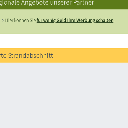
gionale Angebote unserer Partner
Hier können Sie
für wenig Geld Ihre Werbung schalten
.
rte Strandabschnitt