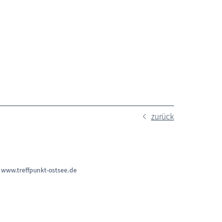
zurück
n
www.treffpunkt-ostsee.de