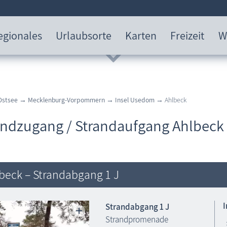
egionales
Urlaubsorte
Karten
Freizeit
W
Ostsee
→
Mecklenburg-Vorpommern
→
Insel Usedom
→ Ahlbeck
andzugang / Strandaufgang Ahlbeck
beck – Strandabgang 1 J
Strandabgang 1 J
Strandpromenade