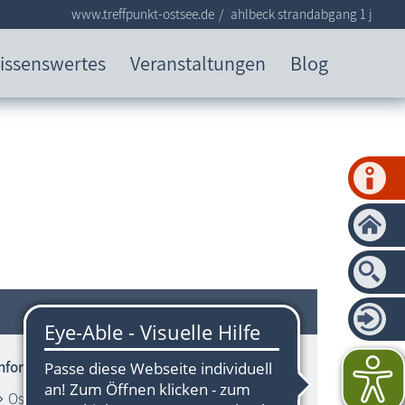
www.treffpunkt-ostsee.de
ahlbeck strandabgang 1 j
issenswertes
Veranstaltungen
Blog
Informationen zum Strandbereich
Ostsee