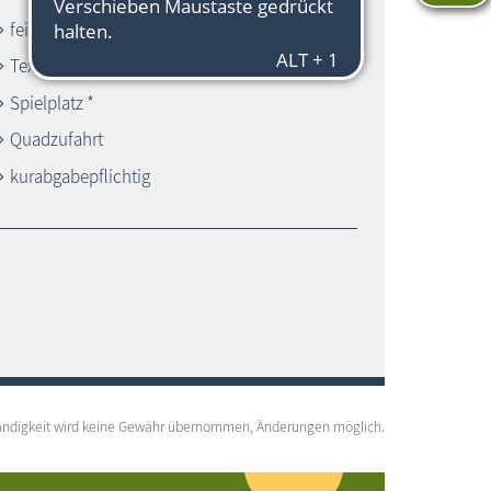
feinsandiger Strand
Textilstrand
Spielplatz *
Quadzufahrt
kurabgabepflichtig
lständigkeit wird keine Gewähr übernommen, Änderungen möglich.